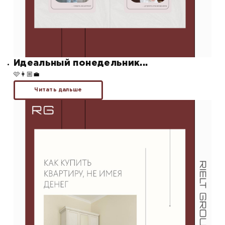
Идеальный понедельник...
🩷👩🏼‍💼
Читать дальше