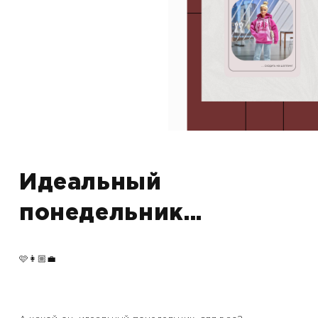
Идеальный
понедельник...
🩷👩🏼‍💼