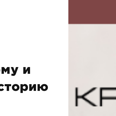
му и
сторию