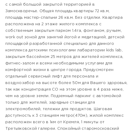
с самой большой закрытой территорией в
Замоскворечье. Общая площадь квартиры 72 кв.м,
площадь мастер-спальни 26 кв.м. Без отделки. Квартира
расположена на 2 этаже жилого комплекса с
собственным закрытым парком 1.4га, фонтаном, ручьем,
work out зоной для занятий йогой и медитацией, детской
площадкой разработанной специально для данного
комплекса детскими психологами лабаратории kids lab,
закрытым бассейном 25 метров для жителей комплекса,
фитнес-залом и всеми необходимыми услугами для
комфортной жизни в центре города. Предусмотрен
отдельный сервисный лифт для персонала и
воздухозабор на высоте более 50м для Вашего здоровья,
так как концентрация СО на этом уровне в 4 раза ниже,
чем на уровне земли. Подземный паркинг с автомойкой
только для жителей, зарядные станции для
электромобилей, тележки для продуктов. Шаговая
доступность к 3 станциям метро(470м), жилой комплекс
расположен всего в 1км от Кремля, 1 минуты от
Третьяковской галереи. Спокойный старомосковский